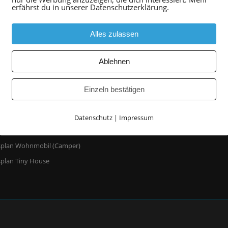
erfährst du in unserer Datenschutzerklärung.
Alles zulassen
UNGSPLÄNE
Ablehnen
plan Sjøtun Mullega
plan Sjøtun Malangen
Einzeln bestätigen
plan Sjøtun Hekkingen
plan Soli Brygge
Datenschutz
|
Impressum
plan Rorbu Luxus
splan Wohnmobil (Camper)
plan Tiny House