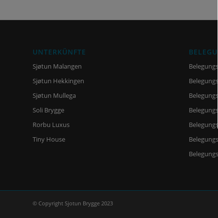
UNTERKÜNFTE
BELEG
Sjøtun Malangen
Belegungs
Sjøtun Hekkingen
Belegungs
Sjøtun Mullega
Belegungs
Soli Brygge
Belegungs
Rorbu Luxus
Belegungs
Tiny House
Belegung
Belegungs
© Copyright Sjotun Brygge 2023