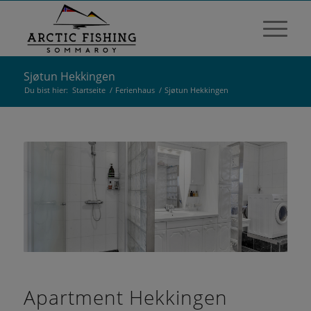
Sjøtun Hekkingen
Du bist hier:
Startseite
/
Ferienhaus
/
Sjøtun Hekkingen
Apartment Hekkingen